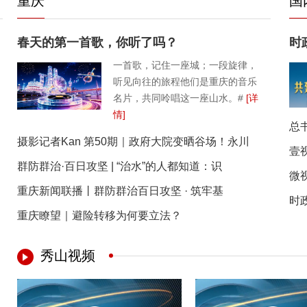
重庆
国
春天的第一首歌，你听了吗？
时
一首歌，记住一座城；一段旋律，
听见向往的旅程他们是重庆的音乐
名片，共同呤唱这一座山水。#
[详
情]
总
摄影记者Kan 第50期｜政府大院变晒谷场！永川
壹视
群防群治·百日攻坚 | “治水”的人都知道：识
微
重庆新闻联播丨群防群治百日攻坚 · 筑牢基
时
重庆瞭望｜避险转移为何要立法？
秀山视频