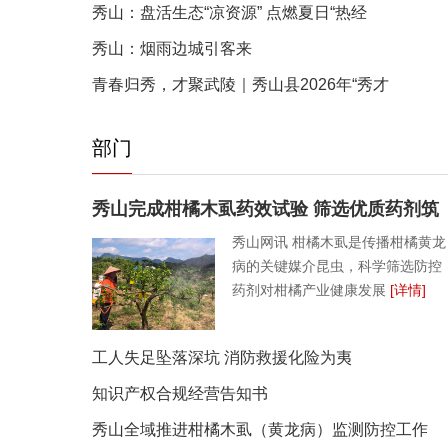
秀山：盘活生态“凉资源” 点燃夏日“热经
秀山：烟雨边城引客来
青春归秀，才聚武陵｜秀山县2026年“秀才
部门
秀山完成柑橘木虱药效试验 筛选优质药剂筑
秀山网讯 柑橘木虱是传播柑橘黄龙
病的关键媒介昆虫，科学筛选防控
药剂对柑橘产业健康发展
[详情]
工人失足坠落深坑 消防救援化险为夷
知识产权合规经营告知书
秀山全域推进柑橘木虱（黄龙病）监测防控工作