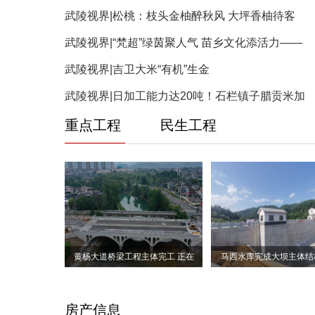
武陵视界|松桃：枝头金柚醉秋风 大坪香柚待客
武陵视界|“梵超”绿茵聚人气 苗乡文化添活力——
武陵视界|吉卫大米“有机”生金
武陵视界|日加工能力达20吨！石栏镇子腊贡米加
重点工程
民生工程
黄杨大道桥梁工程主体完工 正在
马西水库完成大坝主体结
房产信息