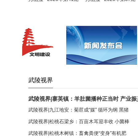
武陵视界
武陵视界|寨英镇：羊肚菌播种正当时 产业振
武陵视界|九江地安：菊苣成“媒” 循环为纲 黑猪
武陵视界|松桃石梁乡：百亩木耳迎丰收 小菌棒
武陵视界|松桃木树镇：畜禽粪便“变身”有机肥